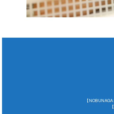
【NOBUNAG
【