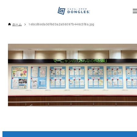
ホーム
1ebcd6eda0df6d3a2a56097b446c3f8a.jpg