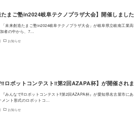
たまご塾in2024岐阜テクノプラザ大会】開催しまし
日)、「未来創造たまご塾in2024岐阜テクノプラザ大会」が岐阜県立岐南工業
参加者の中から、7…
日
お知らせ
‼︎ロボットコンテスト‼︎第2回AZAPA杯】が開催され
土)、『みんなで‼︎ロボットコンテスト‼︎第2回AZAPA杯』が愛知県名古
ナメント形式のロボットコ…
日
お知らせ