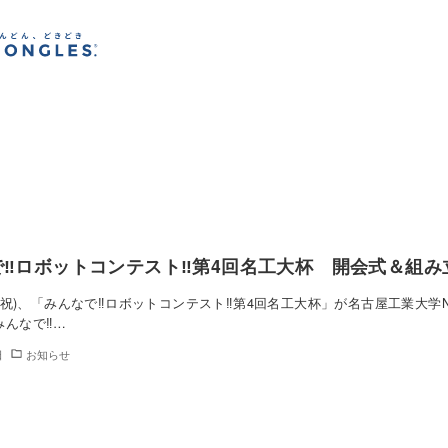
‼︎ロボットコンテスト‼︎第4回名工大杯 開会式＆組
土・祝)、「みんなで‼︎ロボットコンテスト‼︎第4回名工大杯」が名古屋工業大学NI
んなで‼︎…
日
お知らせ