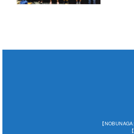
【NOBUNAG
【