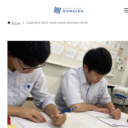
ホーム
63663bf9-9d37-4ebe-bae5-e987ae478c08