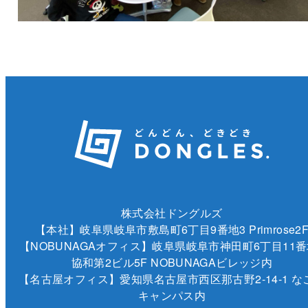
株式会社ドングルズ
【本社】岐阜県岐阜市敷島町6丁目9番地3 Primrose2
【NOBUNAGAオフィス】岐阜県岐阜市神田町6丁目11番
協和第2ビル5F NOBUNAGAビレッジ内
【名古屋オフィス】愛知県名古屋市西区那古野2-14-1 な
キャンパス内