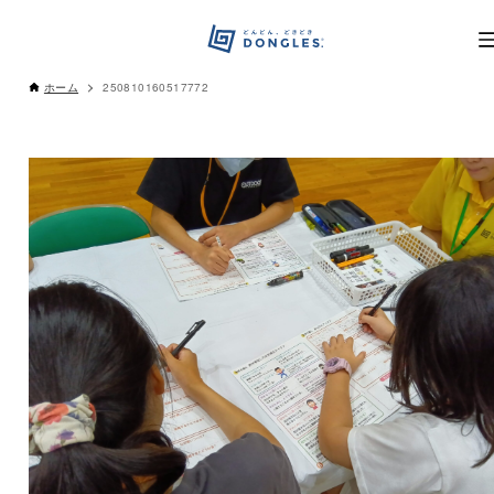
ホーム
250810160517772