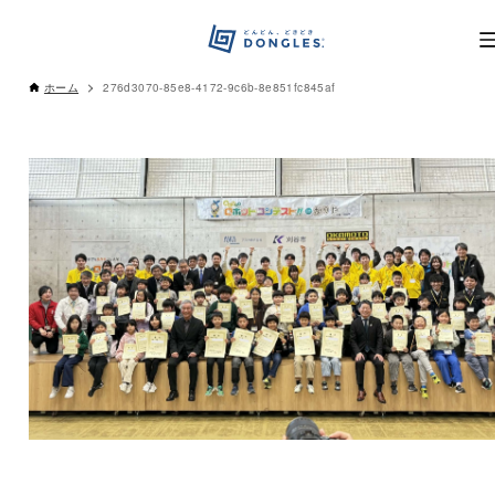
ホーム
276d3070-85e8-4172-9c6b-8e851fc845af