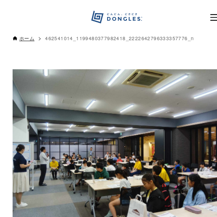
ホーム
462541014_1199480377982418_2222642796333357776_n