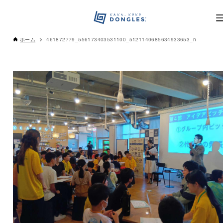
ホーム
461872779_556173403531100_5121140685634933653_n